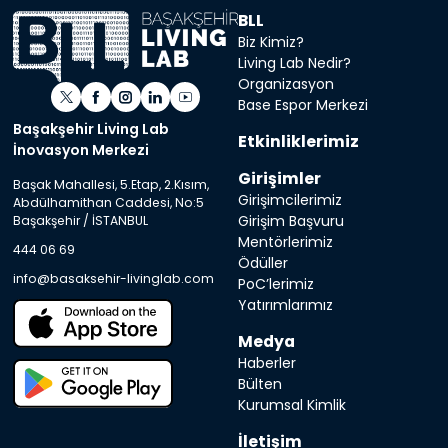
BLL
Biz Kimiz?
Living Lab Nedir?
Organizasyon
Base Espor Merkezi
Başakşehir Living Lab
Etkinliklerimiz
İnovasyon Merkezi
Girişimler
Başak Mahallesi, 5.Etap, 2.Kısım,
Girişimcilerimiz
Abdülhamithan Caddesi, No:5
Girişim Başvuru
Başakşehir / İSTANBUL
Mentörlerimiz
444 06 69
Ödüller
info@basaksehir-livinglab.com
PoC’lerimiz
Yatırımlarımız
Medya
Haberler
Bülten
Kurumsal Kimlik
İletişim