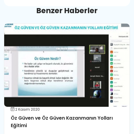
B
e
n
z
e
r
H
a
b
e
r
l
e
r
2 Kasım 2020
Öz Güven ve Öz Güven Kazanmanın Yolları
Eğitimi