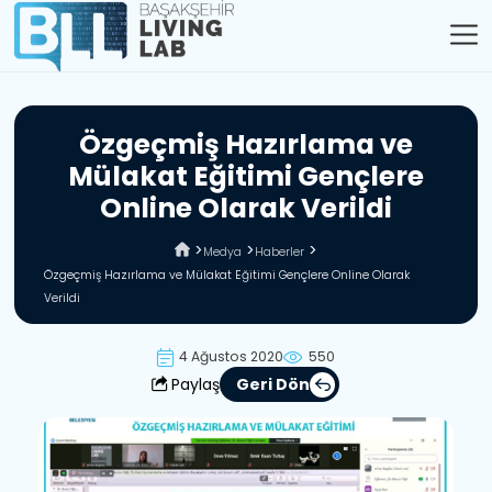
Ö
z
g
e
ç
m
i
ş
H
a
z
ı
r
l
a
m
a
v
e
M
ü
l
a
k
a
t
E
ğ
i
t
i
m
i
G
e
n
ç
l
e
r
e
O
n
l
i
n
e
O
l
a
r
a
k
V
e
r
i
l
d
i
Medya
Haberler
Özgeçmiş Hazırlama ve Mülakat Eğitimi Gençlere Online Olarak
Verildi
4 Ağustos 2020
550
Paylaş
Geri Dön