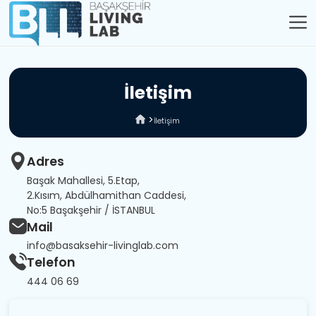
İ
l
e
t
i
ş
i
m
İletişim
Adres
Başak Mahallesi, 5.Etap,
2.Kısım, Abdülhamithan Caddesi,
No:5 Başakşehir / İSTANBUL
Mail
info@basaksehir-livinglab.com
Telefon
444 06 69