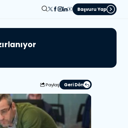
Başvuru Yap
z
ı
r
l
a
n
ı
y
o
r
Paylaş
Geri Dön