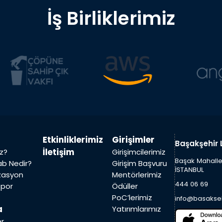
İş Birliklerimiz
Etkinliklerimiz
Girişimler
Başakşehir 
İletişim
iz?
Girişimcilerimiz
Başak Mahalles
Lab Nedir?
Girişim Başvuru
İSTANBUL
zasyon
Mentörlerimiz
444 06 69
spor
Ödüller
PoC’lerimiz
info@basakseh
a
Yatırımlarımız
er