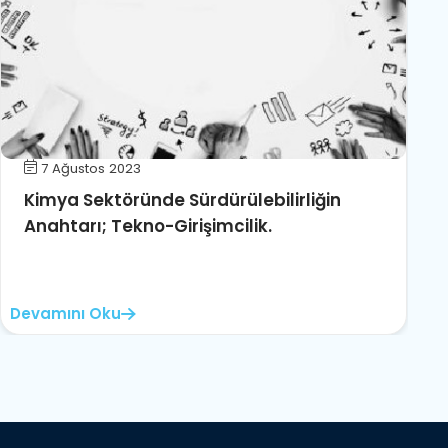
7 Ağustos 2023
Kimya Sektöründe Sürdürülebilirliğin
Anahtarı; Tekno-Girişimcilik.
Devamını Oku
D