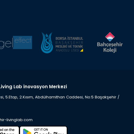
Living Lab İnovasyon Merkezi
i, 5.Etap, 2.Kısım, Abdülhamithan Caddesi, No:5 Başakşehir /
ir-livinglab.com