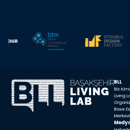
BLL
Biz Kim
Living 
Organi
Base E
Merkezi
Medy
Haberl