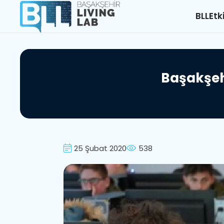
BLL
Etk
B
a
ş
a
k
ş
e
25 Şubat 2020
538