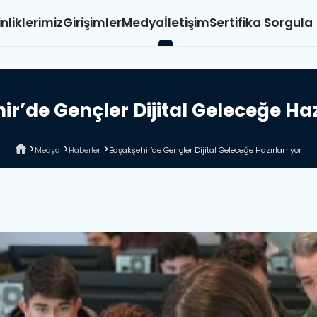
inliklerimiz
Girişimler
Medya
İletişim
Sertifika Sorgula
h
i
r
’
d
e
G
e
n
ç
l
e
r
D
i
j
i
t
a
l
G
e
l
e
c
e
ğ
e
H
a
Medya
Haberler
Başakşehir’de Gençler Dijital Geleceğe Hazırlanıyor