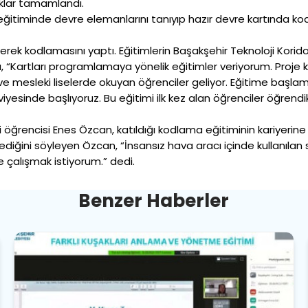
lıklar tamamlandı.
eğitiminde devre elemanlarını tanıyıp hazır devre kartında ko
ek kodlamasını yaptı. Eğitimlerin Başakşehir Teknoloji Korido
u, “Kartları programlamaya yönelik eğitimler veriyorum. Proje 
 ve mesleki liselerde okuyan öğrenciler geliyor. Eğitime başlama
yesinde başlıyoruz. Bu eğitimi ilk kez alan öğrenciler öğrendikl
i öğrencisi Enes Özcan, katıldığı kodlama eğitiminin kariyer
iğini söyleyen Özcan, “İnsansız hava aracı içinde kullanılan si
e çalışmak istiyorum.” dedi.
B
e
n
z
e
r
H
a
b
e
r
l
e
r