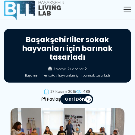
B
a
ş
a
k
ş
e
h
i
r
l
i
l
e
r
s
o
k
a
k
h
a
y
v
a
n
l
a
r
ı
i
ç
i
n
b
a
r
ı
n
a
k
t
a
s
a
r
l
a
d
ı
Medya
Haberler
Başakşehirliler sokak hayvanları için barınak tasarladı
27 Kasım 2015
488
Paylaş
Geri Dön