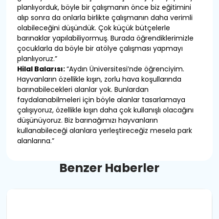
planlıyorduk, böyle bir çalışmanın önce biz eğitimini
alıp sonra da onlarla birlikte çalışmanın daha verimli
olabileceğini düşündük. Çok küçük bütçelerle
barınaklar yapılabiliyormuş. Burada öğrendiklerimizle
çocuklarla da böyle bir atölye çalışması yapmayı
planlıyoruz.”
Hilal Balarısı:
“Aydın Üniversitesi’nde öğrenciyim.
Hayvanların özellikle kışın, zorlu hava koşullarında
barınabilecekleri alanlar yok. Bunlardan
faydalanabilmeleri için böyle alanlar tasarlamaya
çalışıyoruz, özellikle kışın daha çok kullanışlı olacağını
düşünüyoruz. Biz barınağımızı hayvanların
kullanabileceği alanlara yerleştireceğiz mesela park
alanlarına.”
B
e
n
z
e
r
H
a
b
e
r
l
e
r