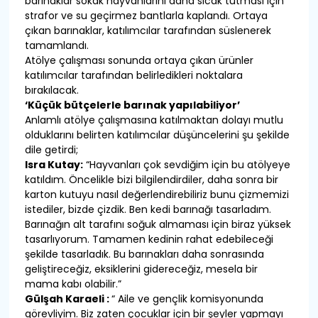
barınaklar sokak hayvanlarını daha sıcak tutması için
strafor ve su geçirmez bantlarla kaplandı. Ortaya
çıkan barınaklar, katılımcılar tarafından süslenerek
tamamlandı.
Atölye çalışması sonunda ortaya çıkan ürünler
katılımcılar tarafından belirledikleri noktalara
bırakılacak.
‘Küçük bütçelerle barınak yapılabiliyor’
Anlamlı atölye çalışmasına katılmaktan dolayı mutlu
olduklarını belirten katılımcılar düşüncelerini şu şekilde
dile getirdi;
Isra Kutay:
“Hayvanları çok sevdiğim için bu atölyeye
katıldım. Öncelikle bizi bilgilendirdiler, daha sonra bir
karton kutuyu nasıl değerlendirebiliriz bunu çizmemizi
istediler, bizde çizdik. Ben kedi barınağı tasarladım.
Barınağın alt tarafını soğuk almaması için biraz yüksek
tasarlıyorum. Tamamen kedinin rahat edebileceği
şekilde tasarladık. Bu barınakları daha sonrasında
geliştireceğiz, eksiklerini gidereceğiz, mesela bir
mama kabı olabilir.”
Gülşah Karaeli :
“ Aile ve gençlik komisyonunda
görevliyim. Biz zaten çocuklar için bir şeyler yapmayı