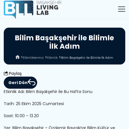
B
i
l
i
m
B
a
ş
a
k
ş
e
h
i
r
i
l
e
B
i
l
i
m
l
e
İ
l
k
A
d
ı
m
Etkinliklerimiz
Etkinlik
Bilim Başakşehir ile Bilimle İlk Adım
Paylaş
Geri Dön
Etkinlik Adı: Bilim Başakşehir ile Bu Hafta Sonu
Tarih:
25
Ekim 2025 Cumartesi
Saat: 10.00 – 13.20
Yer: Bilim Başakşehir – Özdemir Bayraktar Bilim Kültür ve