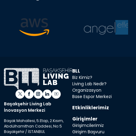
BLL
Biz Kimiz?
Living Lab Nedir?
Organizasyon
Base Espor Merkezi
Başakşehir Living Lab
Etkinliklerimiz
İnovasyon Merkezi
Girişimler
Başak Mahallesi, 5.Etap, 2.Kısım,
Girişimcilerimiz
Abdülhamithan Caddesi, No:5
Girişim Başvuru
Başakşehir / İSTANBUL