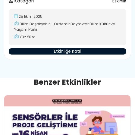
Kategori
Etkinlik
25 Ekim 2025
Bilim Başakşehir – Özdemir Bayraktar Bilim Kültür ve
Yaşam Parkı
Yüz Yüze
Etkinliğe Katıl
B
e
n
z
e
r
E
t
k
i
n
l
i
k
l
e
r