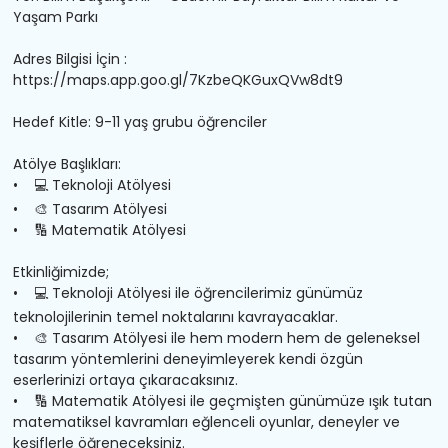
Yaşam Parkı
Adres Bilgisi
İçin :
https://maps.app.goo.gl/7KzbeQKGuxQVw8dt9
Hedef Kitle:
9-11
yaş grubu öğrenciler
Atölye Başlıkları:
•
💻
Teknoloji Atölyesi
•
🎨
Tasarım Atölyesi
•
🔢
Matematik Atölyesi
Etkinliğimizde;
•
💻
Teknoloji Atölyesi ile öğrencilerimiz günümüz
teknolojilerinin temel noktalarını kavrayacaklar.
•
🎨
Tasarım Atölyesi ile hem modern hem de geleneksel
tasarım yöntemlerini deneyimleyerek kendi özgün
eserlerinizi ortaya çıkaracaksınız.
•
🔢
Matematik Atölyesi ile geçmişten günümüze ışık tutan
matematiksel kavramları eğlenceli oyunlar, deneyler ve
keşiflerle öğreneceksiniz.