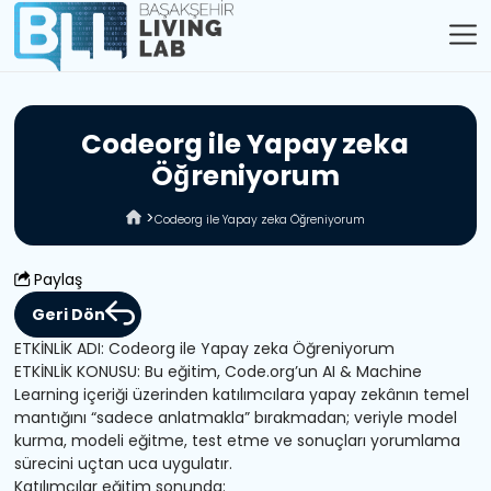
C
o
d
e
o
r
g
i
l
e
Y
a
p
a
y
z
e
k
a
Ö
ğ
r
e
n
i
y
o
r
u
m
Codeorg ile Yapay zeka Öğreniyorum
Paylaş
Geri Dön
ETKİNLİK ADI: Codeorg ile Yapay zeka Öğreniyorum
ETKİNLİK KONUSU: Bu eğitim, Code.org’un AI & Machine
Learning içeriği üzerinden katılımcılara yapay zekânın temel
mantığını “sadece anlatmakla” bırakmadan; veriyle model
kurma, modeli eğitme, test etme ve sonuçları yorumlama
sürecini uçtan uca uygulatır.
Katılımcılar eğitim sonunda: