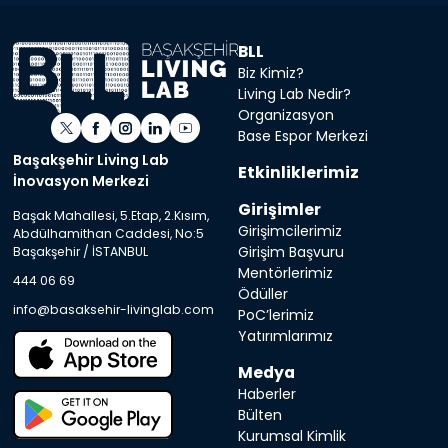
BLL
Biz Kimiz?
Living Lab Nedir?
Organizasyon
Base Espor Merkezi
Başakşehir Living Lab
Etkinliklerimiz
İnovasyon Merkezi
Girişimler
Başak Mahallesi, 5.Etap, 2.Kısım,
Girişimcilerimiz
Abdülhamithan Caddesi, No:5
Girişim Başvuru
Başakşehir / İSTANBUL
Mentörlerimiz
444 06 69
Ödüller
info@basaksehir-livinglab.com
PoC’lerimiz
Yatırımlarımız
Medya
Haberler
Bülten
Kurumsal Kimlik