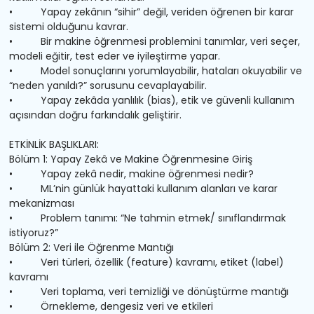
• Yapay zekânın “sihir” değil, veriden öğrenen bir karar
sistemi olduğunu kavrar.
• Bir makine öğrenmesi problemini tanımlar, veri seçer,
modeli eğitir, test eder ve iyileştirme yapar.
• Model sonuçlarını yorumlayabilir, hataları okuyabilir ve
“neden yanıldı?” sorusunu cevaplayabilir.
• Yapay zekâda yanlılık (bias), etik ve güvenli kullanım
açısından doğru farkındalık geliştirir.
ETKİNLİK BAŞLIKLARI:
Bölüm 1: Yapay Zekâ ve Makine Öğrenmesine Giriş
• Yapay zekâ nedir, makine öğrenmesi nedir?
• ML’nin günlük hayattaki kullanım alanları ve karar
mekanizması
• Problem tanımı: “Ne tahmin etmek/ sınıflandırmak
istiyoruz?”
Bölüm 2: Veri ile Öğrenme Mantığı
• Veri türleri, özellik (feature) kavramı, etiket (label)
kavramı
• Veri toplama, veri temizliği ve dönüştürme mantığı
• Örnekleme, dengesiz veri ve etkileri