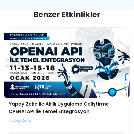
B
e
n
z
e
r
E
t
k
i
n
l
i
k
l
e
r
Yapay Zeka ile Akıllı Uygulama Geliştirme
OPENAI API ile Temel Entegrasyon
Yapay Zeka