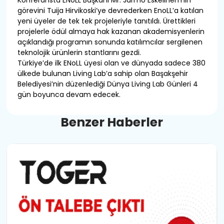
Konferansta ENoLL Başkanı Mr. Jarmo Eskelinen’nin
görevini Tuija Hirvikoski’ye devrederken EnoLL’a katılan
yeni üyeler de tek tek projeleriyle tanıtıldı. Ürettikleri
projelerle ödül almaya hak kazanan akademisyenlerin
açıklandığı programın sonunda katılımcılar sergilenen
teknolojik ürünlerin stantlarını gezdi.
Türkiye’de ilk ENoLL üyesi olan ve dünyada sadece 380
ülkede bulunan Living Lab’a sahip olan Başakşehir
Belediyesi’nin düzenlediği Dünya Living Lab Günleri 4
gün boyunca devam edecek.
B
e
n
z
e
r
H
a
b
e
r
l
e
r