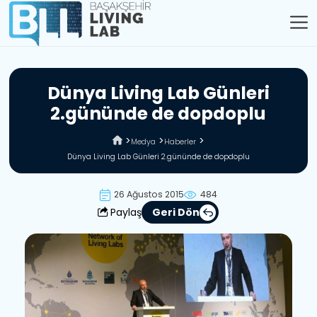
D
ü
n
y
a
L
i
v
i
n
g
L
a
b
G
ü
n
l
e
r
i
2
.
g
ü
n
ü
n
d
e
d
e
d
o
p
d
o
p
l
u
Medya
Haberler
Dünya Living Lab Günleri 2.gününde de dopdoplu
26 Ağustos 2015
484
Paylaş
Geri Dön