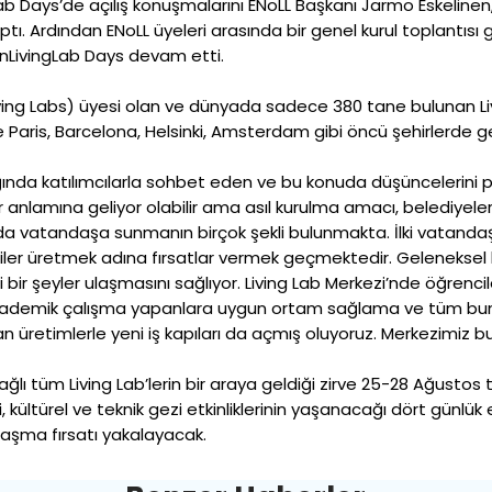
ab Days’de açılış konuşmalarını ENoLL Başkanı Jarmo Eskeline
tı. Ardından ENoLL üyeleri arasında bir genel kurul toplantısı g
nLivingLab Days devam etti.
iving Labs) üyesi olan ve dünyada sadece 380 tane bulunan Livi
 Paris, Barcelona, Helsinki, Amsterdam gibi öncü şehirlerde 
ağında katılımcılarla sohbet eden ve bu konuda düşüncelerini
anlamına geliyor olabilir ama asıl kurulma amacı, belediyelere 
 vatandaşa sunmanın birçok şekli bulunmakta. İlki vatandaşa 
jiler üretmek adına fırsatlar vermek geçmektedir. Geleneksel be
bir şeyler ulaşmasını sağlıyor. Living Lab Merkezi’nde öğrencil
ademik çalışma yapanlara uygun ortam sağlama ve tüm bunlar
n üretimlerle yeni iş kapıları da açmış oluyoruz. Merkezimiz 
ağlı tüm Living Lab’lerin bir araya geldiği zirve 25-28 Ağustos
, kültürel ve teknik gezi etkinliklerinin yaşanacağı dört günlük
ylaşma fırsatı yakalayacak.