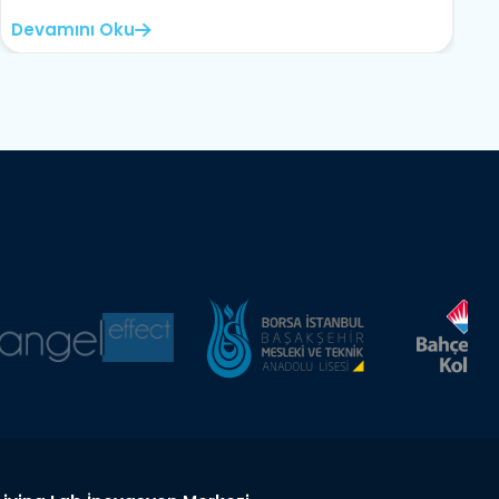
Devamını Oku
D