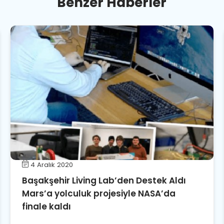
B
e
n
z
e
r
H
a
b
e
r
l
e
r
4 Aralık 2020
Başakşehir Living Lab’den Destek Aldı
Mars’a yolculuk projesiyle NASA’da
finale kaldı