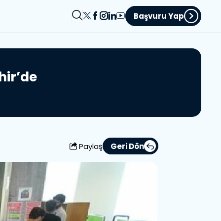
Başvuru Yap
h
i
r
’
d
e
Paylaş
Geri Dön