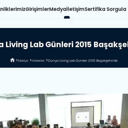
inliklerimiz
Girişimler
Medya
İletişim
Sertifika Sorgula
a
L
i
v
i
n
g
L
a
b
G
ü
n
l
e
r
i
2
0
1
5
B
a
ş
a
k
ş
e
Medya
Haberler
Dünya Living Lab Günleri 2015 Başakşehir’de