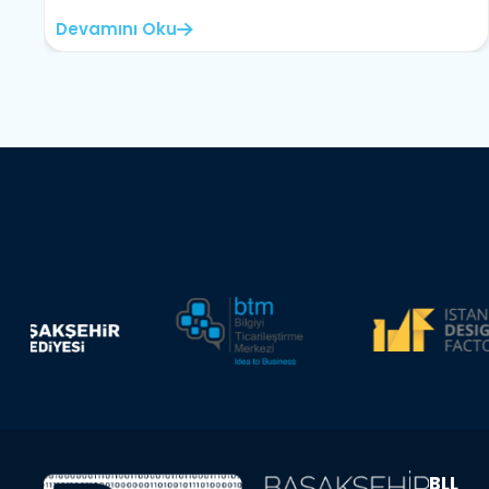
Devamını Oku
BLL