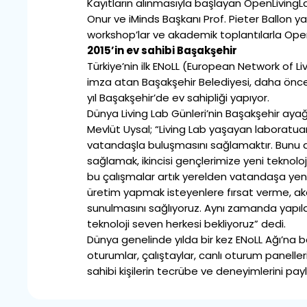
Kayıtların alınmasıyla başlayan OpenLivingL
Onur ve iMinds Başkanı Prof. Pieter Ballon yap
workshop’lar ve akademik toplantılarla Ope
2015’in ev sahibi Başakşehir
Türkiye’nin ilk ENoLL (European Network of L
imza atan Başakşehir Belediyesi, daha önce
yıl Başakşehir’de ev sahipliği yapıyor.
Dünya Living Lab Günleri’nin Başakşehir ay
Mevlüt Uysal; “Living Lab yaşayan laboratuar 
vatandaşla buluşmasını sağlamaktır. Bunu da
sağlamak, ikincisi gençlerimize yeni teknolo
bu çalışmalar artık yerelden vatandaşa yeni 
üretim yapmak isteyenlere fırsat verme, ak
sunulmasını sağlıyoruz. Aynı zamanda yapıla
teknoloji seven herkesi bekliyoruz” dedi.
Dünya genelinde yılda bir kez ENoLL Ağı’na b
oturumlar, çalıştaylar, canlı oturum panelleri
sahibi kişilerin tecrübe ve deneyimlerini pa