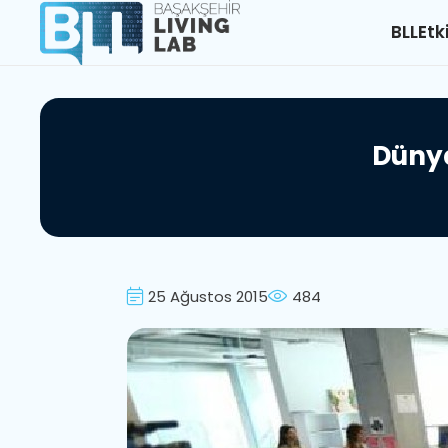
BLL
Etk
D
ü
n
y
25 Ağustos 2015
484