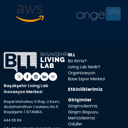
BLL
Biz Kimiz?
Living Lab Nedir?
Organizasyon
Base Espor Merkezi
Başakşehir Living Lab
Etkinliklerimiz
İnovasyon Merkezi
Girişimler
Başak Mahallesi, 5.Etap, 2.Kısım,
Girişimcilerimiz
Abdülhamithan Caddesi, No:5
Girişim Başvuru
Başakşehir / İSTANBUL
Mentörlerimiz
444 06 69
Ödüller