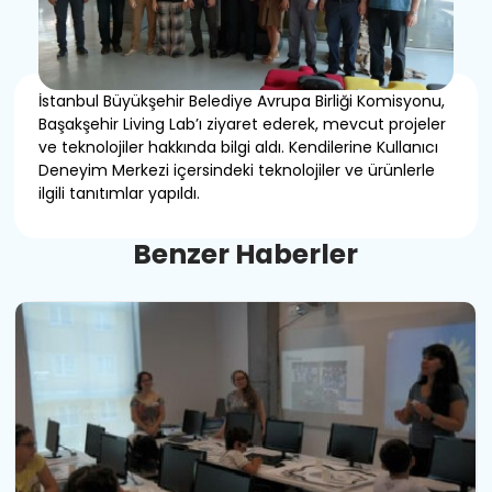
İstanbul Büyükşehir Belediye Avrupa Birliği Komisyonu,
Başakşehir Living Lab’ı ziyaret ederek, mevcut projeler
ve teknolojiler hakkında bilgi aldı. Kendilerine Kullanıcı
Deneyim Merkezi içersindeki teknolojiler ve ürünlerle
ilgili tanıtımlar yapıldı.
B
e
n
z
e
r
H
a
b
e
r
l
e
r