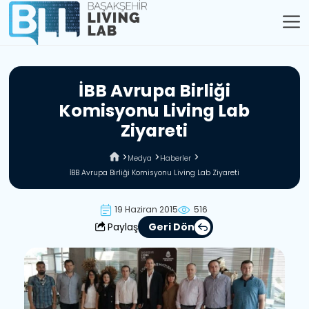
İ
B
B
A
v
r
u
p
a
B
i
r
l
i
ğ
i
K
o
m
i
s
y
o
n
u
L
i
v
i
n
g
L
a
b
Z
i
y
a
r
e
t
i
Medya
Haberler
İBB Avrupa Birliği Komisyonu Living Lab Ziyareti
19 Haziran 2015
516
Paylaş
Geri Dön