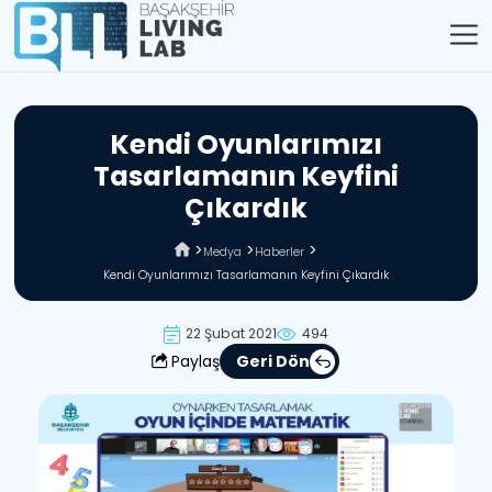
K
e
n
d
i
O
y
u
n
l
a
r
ı
m
ı
z
ı
T
a
s
a
r
l
a
m
a
n
ı
n
K
e
y
f
i
n
i
Ç
ı
k
a
r
d
ı
k
Medya
Haberler
Kendi Oyunlarımızı Tasarlamanın Keyfini Çıkardık
22 Şubat 2021
494
Paylaş
Geri Dön