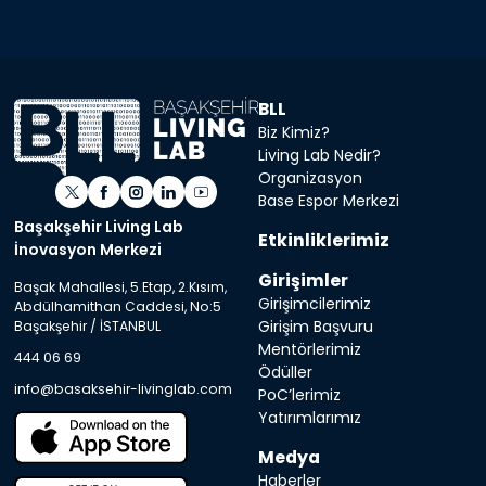
BLL
Biz Kimiz?
Living Lab Nedir?
Organizasyon
Base Espor Merkezi
Başakşehir Living Lab
Etkinliklerimiz
İnovasyon Merkezi
Girişimler
Başak Mahallesi, 5.Etap, 2.Kısım,
Girişimcilerimiz
Abdülhamithan Caddesi, No:5
Girişim Başvuru
Başakşehir / İSTANBUL
Mentörlerimiz
444 06 69
Ödüller
info@basaksehir-livinglab.com
PoC’lerimiz
Yatırımlarımız
Medya
Haberler