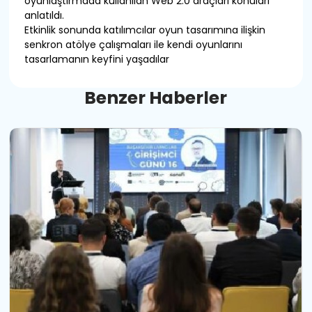
oyunlaştırmada kullanılan Web 2.0 araçları konuları
anlatıldı.
Etkinlik sonunda katılımcılar oyun tasarımına ilişkin
senkron atölye çalışmaları ile kendi oyunlarını
tasarlamanın keyfini yaşadılar
B
e
n
z
e
r
H
a
b
e
r
l
e
r