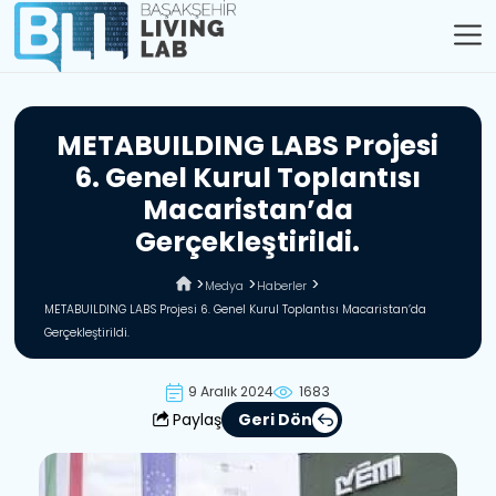
M
E
T
A
B
U
I
L
D
I
N
G
L
A
B
S
P
r
o
j
e
s
i
6
.
G
e
n
e
l
K
u
r
u
l
T
o
p
l
a
n
t
ı
s
ı
M
a
c
a
r
i
s
t
a
n
’
d
a
G
e
r
ç
e
k
l
e
ş
t
i
r
i
l
d
i
.
Medya
Haberler
METABUILDING LABS Projesi 6. Genel Kurul Toplantısı Macaristan’da
Gerçekleştirildi.
9 Aralık 2024
1683
Paylaş
Geri Dön