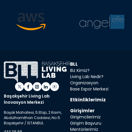
BLL
Biz Kimiz?
Living Lab Nedir?
Organizasyon
Base Espor Merkezi
Başakşehir Living Lab
Etkinliklerimiz
İnovasyon Merkezi
Girişimler
Başak Mahallesi, 5.Etap, 2.Kısım,
Girişimcilerimiz
Abdülhamithan Caddesi, No:5
Girişim Başvuru
Başakşehir / İSTANBUL
Mentörlerimiz
444 06 69