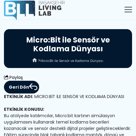
M
i
c
r
o
:
B
i
t
i
l
e
S
e
n
s
ö
r
v
e
K
o
d
l
a
m
a
D
ü
n
y
a
s
ı
Micro:Bit ile Sensör ve Kodlama Dünyası
Paylaş
Geri Dön
ETKİNLİK ADI:
MİCRO:BİT İLE SENSÖR VE KODLAMA DÜNYASI
ETKİNLİK KONUSU:
Bu atölyede katılımcılar, Micro:bit kartının simülasyon
uygulamasını kullanarak temel kodlama becerileri
kazanacak ve sensör destekli dijital projeler geliştireceklerdir.
Eğitim sürecinde blok tabanlı kodlama mantığı, döngü ve