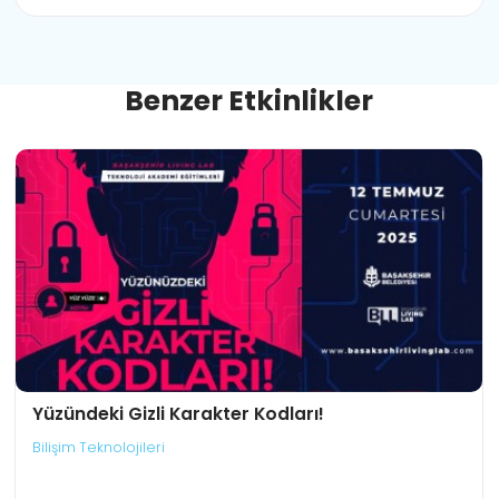
B
e
n
z
e
r
E
t
k
i
n
l
i
k
l
e
r
Yüzündeki Gizli Karakter Kodları!
Bilişim Teknolojileri