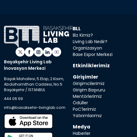
BLL
Biz Kimiz?
Living Lab Nedir?
Organizasyon
Base Espor Merkezi
Başakşehir Living Lab
Etkinliklerimiz
İnovasyon Merkezi
Girişimler
Başak Mahallesi, 5.Etap, 2.Kısım,
Girişimcilerimiz
Abdülhamithan Caddesi, No:5
Girişim Başvuru
Başakşehir / İSTANBUL
Mentörlerimiz
444 06 69
Ödüller
info@basaksehir-livinglab.com
PoC’lerimiz
Yatırımlarımız
Medya
Haberler