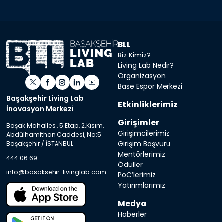
BLL
Biz Kimiz?
Living Lab Nedir?
Organizasyon
Base Espor Merkezi
Başakşehir Living Lab
Etkinliklerimiz
İnovasyon Merkezi
Girişimler
Başak Mahallesi, 5.Etap, 2.Kısım,
Girişimcilerimiz
Abdülhamithan Caddesi, No:5
Girişim Başvuru
Başakşehir / İSTANBUL
Mentörlerimiz
444 06 69
Ödüller
info@basaksehir-livinglab.com
PoC’lerimiz
Yatırımlarımız
Medya
Haberler