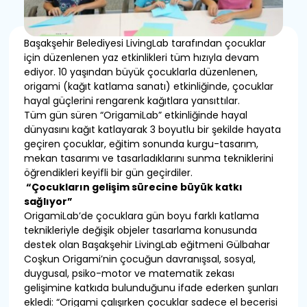
Başakşehir Belediyesi LivingLab tarafından çocuklar
için düzenlenen yaz etkinlikleri tüm hızıyla devam
ediyor. 10 yaşından büyük çocuklarla düzenlenen,
origami (kağıt katlama sanatı) etkinliğinde, çocuklar
hayal güçlerini rengarenk kağıtlara yansıttılar.
Tüm gün süren “OrigamiLab” etkinliğinde hayal
dünyasını kağıt katlayarak 3 boyutlu bir şekilde hayata
geçiren çocuklar, eğitim sonunda kurgu-tasarım,
mekan tasarımı ve tasarladıklarını sunma tekniklerini
öğrendikleri keyifli bir gün geçirdiler.
“Çocukların gelişim sürecine büyük katkı
sağlıyor”
OrigamiLab’de çocuklara gün boyu farklı katlama
teknikleriyle değişik objeler tasarlama konusunda
destek olan Başakşehir LivingLab eğitmeni Gülbahar
Coşkun Origami’nin çocuğun davranışsal, sosyal,
duygusal, psiko-motor ve matematik zekası
gelişimine katkıda bulunduğunu ifade ederken şunları
ekledi: “Origami çalışırken çocuklar sadece el becerisi