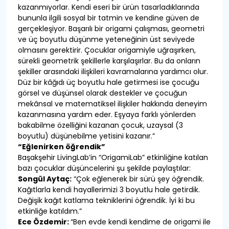
kazanmıyorlar. Kendi eseri bir ürün tasarladıklarında
bununla ilgili sosyal bir tatmin ve kendine güven de
gerçekleşiyor. Başarılı bir origami çalışması, geometri
ve üç boyutlu düşünme yeteneğinin üst seviyede
olmasını gerektirir. Çocuklar origamiyle uğraşırken,
sürekli geometrik şekillerle karşılaşırlar. Bu da onların
şekiller arasındaki ilişkileri kavramalarına yardımcı olur.
Düz bir kâğıdı üç boyutlu hale getirmesi ise çocuğu
görsel ve düşünsel olarak destekler ve çocuğun
mekânsal ve matematiksel ilişkiler hakkında deneyim
kazanmasına yardım eder. Eşyaya farklı yönlerden
bakabilme özelliğini kazanan çocuk, uzaysal (3
boyutlu) düşünebilme yetisini kazanır.”
“Eğlenirken öğrendik”
Başakşehir LivingLab’in “OrigamiLab” etkinliğine katılan
bazı çocuklar düşüncelerini şu şekilde paylaştılar:
Songül Aytaç:
“Çok eğlenerek bir sürü şey öğrendik.
Kağıtlarla kendi hayallerimizi 3 boyutlu hale getirdik.
Değişik kağıt katlama tekniklerini öğrendik. İyi ki bu
etkinliğe katıldım.”
Ece Özdemir:
“Ben evde kendi kendime de origami ile