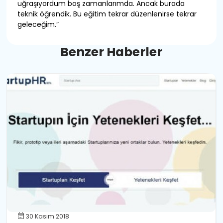
uğraşıyordum boş zamanlarımda. Ancak burada
teknik öğrendik. Bu eğitim tekrar düzenlenirse tekrar
geleceğim.”
B
e
n
z
e
r
H
a
b
e
r
l
e
r
30 Kasım 2018