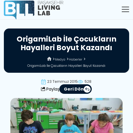
O
r
i
g
a
m
i
L
a
b
İ
l
e
Ç
o
c
u
k
l
a
r
ı
n
H
a
y
a
l
l
e
r
i
B
o
y
u
t
K
a
z
a
n
d
ı
Medya
Haberler
OrigamiLab İle Çocukların Hayalleri Boyut Kazandı
23 Temmuz 2015
528
Paylaş
Geri Dön