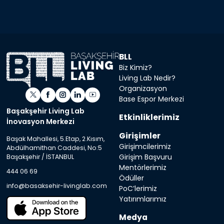
BLL
Biz Kimiz?
Living Lab Nedir?
Organizasyon
Base Espor Merkezi
Başakşehir Living Lab
Etkinliklerimiz
İnovasyon Merkezi
Girişimler
Başak Mahallesi, 5.Etap, 2.Kısım,
Girişimcilerimiz
Abdülhamithan Caddesi, No:5
Girişim Başvuru
Başakşehir / İSTANBUL
Mentörlerimiz
444 06 69
Ödüller
info@basaksehir-livinglab.com
PoC’lerimiz
Yatırımlarımız
Medya