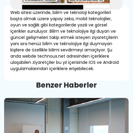
Web sitesi üzerinde, bilim ve teknoloji kategorileri
başta olmak üzere yapay zeka, mobil teknolojiler,
oyun ve sağlık gibi kategorilerde yazılı ve görsel
içerikler sunuluyor. Bilim ve teknolojiye ilgi duyan ve
güncel gelişmeleri takip etmek isteyen ziyaretçilerin
yanı sıra henüz bilim ve teknolojiye ilgi duymayan
kişilere de özellikle bilimi sevdirmeyi amaçlıyor. Şu
anda webde technous.net adresinden içeriklere
ulaşabilen ziyaretçiler bu yıl içerisinde iOS ve Android
uygulamalarından içeriklere erişebilecek.
B
e
n
z
e
r
H
a
b
e
r
l
e
r