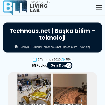
T
e
c
h
n
o
u
s
.
n
e
t
|
B
a
ş
k
a
b
i
l
i
m
–
t
e
k
n
o
l
o
j
i
Medya
Haberler
Technous.net | Başka bilim – teknoloji
2 Temmuz 2020
554
Paylaş
Geri Dön