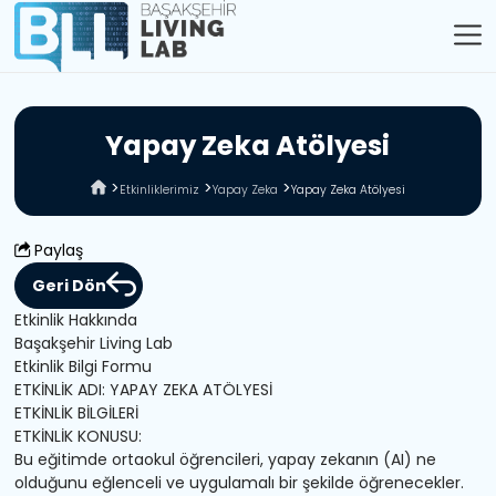
Y
a
p
a
y
Z
e
k
a
A
t
ö
l
y
e
s
i
Etkinliklerimiz
Yapay Zeka
Yapay Zeka Atölyesi
Paylaş
Geri Dön
Etkinlik Hakkında
Başakşehir Living Lab
Etkinlik Bilgi Formu
ETKİNLİK ADI: YAPAY ZEKA ATÖLYESİ
ETKİNLİK BİLGİLERİ
ETKİNLİK KONUSU:
Bu eğitimde ortaokul öğrencileri, yapay zekanın (AI) ne
olduğunu eğlenceli ve uygulamalı bir şekilde öğrenecekler.