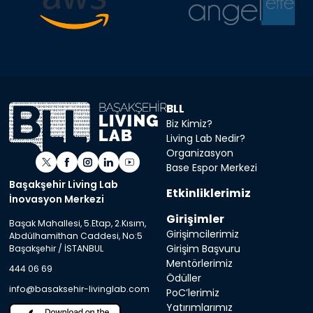
BLL
Biz Kimiz?
Living Lab Nedir?
Organizasyon
Base Espor Merkezi
Başakşehir Living Lab
Etkinliklerimiz
İnovasyon Merkezi
Girişimler
Başak Mahallesi, 5.Etap, 2.Kısım,
Girişimcilerimiz
Abdülhamithan Caddesi, No:5
Girişim Başvuru
Başakşehir / İSTANBUL
Mentörlerimiz
444 06 69
Ödüller
info@basaksehir-livinglab.com
PoC’lerimiz
Yatırımlarımız