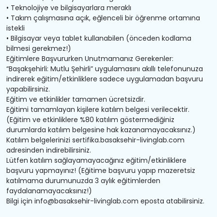
• Teknolojiye ve bilgisayarlara meraklı
• Takım çalışmasına açık, eğlenceli bir öğrenme ortamına
istekli
• Bilgisayar veya tablet kullanabilen (önceden kodlama
bilmesi gerekmez!)
Eğitimlere Başvururken Unutmamanız Gerekenler:
“Başakşehirli: Mutlu Şehirli” uygulamasını akıllı telefonunuza
indirerek eğitim/etkinliklere sadece uygulamadan başvuru
yapabilirsiniz.
Eğitim ve etkinlikler tamamen ücretsizdir.
Eğitimi tamamlayan kişilere katılım belgesi verilecektir.
(Eğitim ve etkinliklere %80 katılım göstermediğiniz
durumlarda katılım belgesine hak kazanamayacaksınız.)
Katılım belgelerinizi sertifika.basaksehir-livinglab.com
adresinden indirebilirsiniz.
Lütfen katılım sağlayamayacağınız eğitim/etkinliklere
başvuru yapmayınız! (Eğitime başvuru yapıp mazeretsiz
katılmama durumunuzda 3 aylık eğitimlerden
faydalanamayacaksınız!)
Bilgi için
info@basaksehir-livinglab.com
eposta atabilirsiniz.