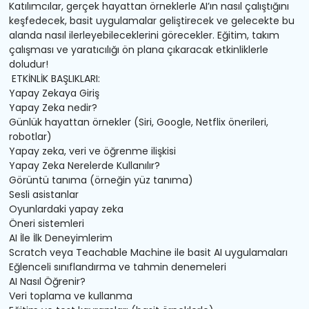
Katılımcılar, gerçek hayattan örneklerle AI’ın nasıl çalıştığını
keşfedecek, basit uygulamalar geliştirecek ve gelecekte bu
alanda nasıl ilerleyebileceklerini görecekler. Eğitim, takım
çalışması ve yaratıcılığı ön plana çıkaracak etkinliklerle
doludur!
ETKİNLİK BAŞLIKLARI:
Yapay Zekaya Giriş
Yapay Zeka nedir?
Günlük hayattan örnekler (Siri, Google, Netflix önerileri,
robotlar)
Yapay zeka, veri ve öğrenme ilişkisi
Yapay Zeka Nerelerde Kullanılır?
Görüntü tanıma (örneğin yüz tanıma)
Sesli asistanlar
Oyunlardaki yapay zeka
Öneri sistemleri
AI İle İlk Deneyimlerim
Scratch veya Teachable Machine ile basit AI uygulamaları
Eğlenceli sınıflandırma ve tahmin denemeleri
AI Nasıl Öğrenir?
Veri toplama ve kullanma