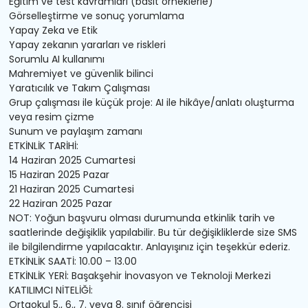
Eğitim ve test kavramları (basit örneklerle)
Görselleştirme ve sonuç yorumlama
Yapay Zeka ve Etik
Yapay zekanın yararları ve riskleri
Sorumlu AI kullanımı
Mahremiyet ve güvenlik bilinci
Yaratıcılık ve Takım Çalışması
Grup çalışması ile küçük proje: AI ile hikâye/anlatı oluşturma
veya resim çizme
Sunum ve paylaşım zamanı
ETKİNLİK TARİHİ:
14 Haziran 2025 Cumartesi
15 Haziran 2025 Pazar
21 Haziran 2025 Cumartesi
22 Haziran 2025 Pazar
NOT: Yoğun başvuru olması durumunda etkinlik tarih ve
saatlerinde değişiklik yapılabilir. Bu tür değişikliklerde size SMS
ile bilgilendirme yapılacaktır. Anlayışınız için teşekkür ederiz.
ETKİNLİK SAATİ: 10.00 – 13.00
ETKİNLİK YERİ: Başakşehir İnovasyon ve Teknoloji Merkezi
KATILIMCI NİTELİĞİ:
Ortaokul 5., 6., 7. veya 8. sınıf öğrencisi