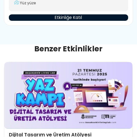
Yüz yüze
Etkinliğe Katıl
B
e
n
z
e
r
E
t
k
i
n
l
i
k
l
e
r
Dijital Tasarım ve Üretim Atölyesi