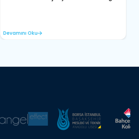
Devamını Oku
D