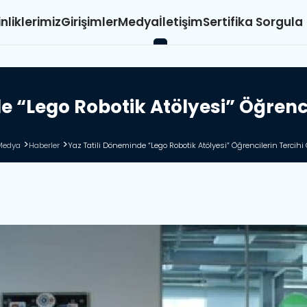
inliklerimiz
Girişimler
Medya
İletişim
Sertifika Sorgula
d
e
“
L
e
g
o
R
o
b
o
t
i
k
A
t
ö
l
y
e
s
i
”
Ö
ğ
r
e
n
Medya
Haberler
Yaz Tatili Döneminde “Lego Robotik Atölyesi” Öğrencilerin Tercihi