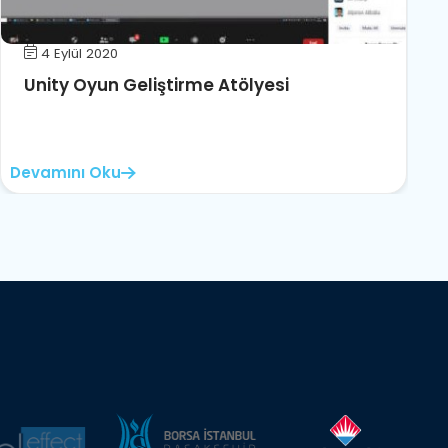
4 Eylül 2020
Unity Oyun Geliştirme Atölyesi
Devamını Oku
D