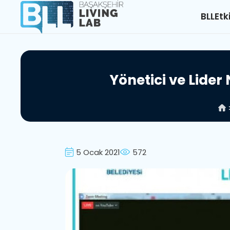
BLL
Etk
Y
ö
n
e
t
i
c
i
v
e
L
i
d
e
r
5 Ocak 2021
572