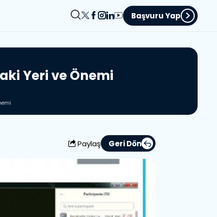
Başvuru Yap
a
k
i
Y
e
r
i
v
e
Ö
n
e
m
i
Önemi
Paylaş
Geri Dön