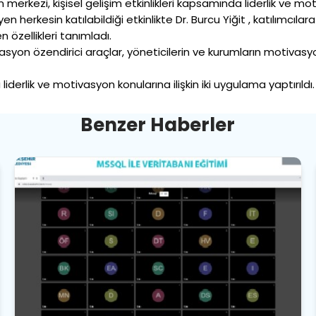
merkezi, kişisel gelişim etkinlikleri kapsamında liderlik ve mot
herkesin katılabildiği etkinlikte Dr. Burcu Yiğit , katılımcılara 
n özellikleri tanımladı.
syon özendirici araçlar, yöneticilerin ve kurumların motivasyon
liderlik ve motivasyon konularına ilişkin iki uygulama yaptırıldı.
B
e
n
z
e
r
H
a
b
e
r
l
e
r