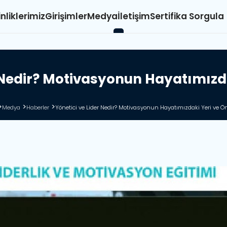
inliklerimiz
Girişimler
Medya
İletişim
Sertifika Sorgula
N
e
d
i
r
?
M
o
t
i
v
a
s
y
o
n
u
n
H
a
y
a
t
ı
m
ı
z
d
Medya
Haberler
Yönetici ve Lider Nedir? Motivasyonun Hayatımızdaki Yeri ve 