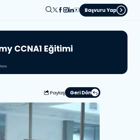
Başvuru Yap
m
y
C
C
N
A
1
E
ğ
i
t
i
m
i
timi
Paylaş
Geri Dön