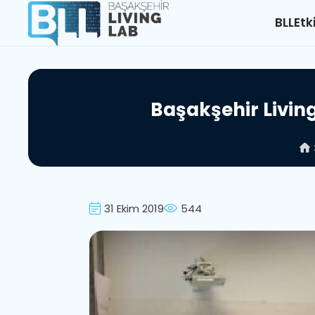
BLL
Etk
B
a
ş
a
k
ş
e
h
i
r
L
i
v
i
n
31 Ekim 2019
544