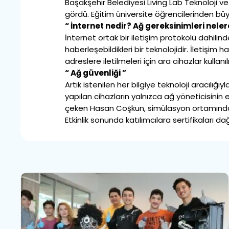
Başakşehir Belediyesi Living Lab Teknoloji 
gördü. Eğitim üniversite öğrencilerinden büyü
“ İnternet nedir? Ağ gereksinimleri neler
İnternet ortak bir iletişim protokolü dahilin
haberleşebildikleri bir teknolojidir. İletişim 
adreslere iletilmeleri için ara cihazlar kullanılı
“ Ağ güvenliği ”
Artık istenilen her bilgiye teknoloji aracılığı
yapılan cihazların yalnızca ağ yöneticisinin 
çeken Hasan Coşkun, simülasyon ortamında “
Etkinlik sonunda katılımcılara sertifikaları dağı