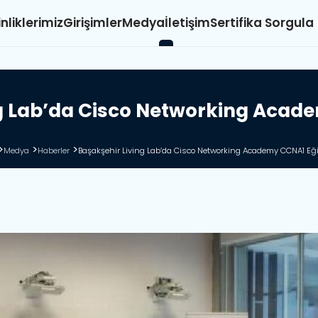
inliklerimiz
Girişimler
Medya
İletişim
Sertifika Sorgula
g
L
a
b
’
d
a
C
i
s
c
o
N
e
t
w
o
r
k
i
n
g
A
c
a
d
e
Medya
Haberler
Başakşehir Living Lab’da Cisco Networking Academy CCNA1 Eği