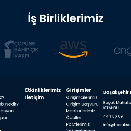
İş Birliklerimiz
Etkinliklerimiz
Girişimler
Başakşehir 
İletişim
iz?
Girişimcilerimiz
Başak Mahalles
Lab Nedir?
Girişim Başvuru
İSTANBUL
zasyon
Mentörlerimiz
444 06 69
spor
Ödüller
PoC’lerimiz
info@basakseh
Yatırımlarımız