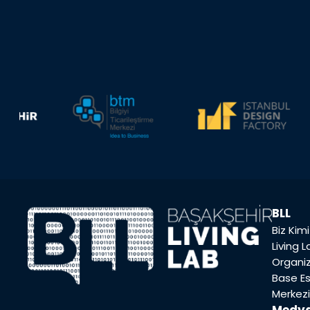
BLL
Biz Kim
Living 
Organi
Base E
Merkezi