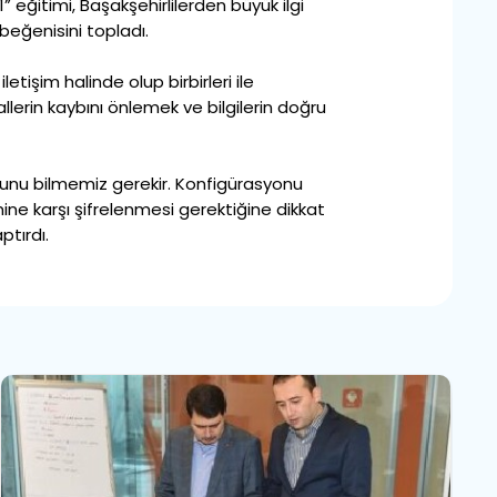
eğitimi, Başakşehirlilerden büyük ilgi
 beğenisini topladı.
tişim halinde olup birbirleri ile
yallerin kaybını önlemek ve bilgilerin doğru
olduğunu bilmemiz gerekir. Konfigürasyonu
mine karşı şifrelenmesi gerektiğine dikkat
tırdı.