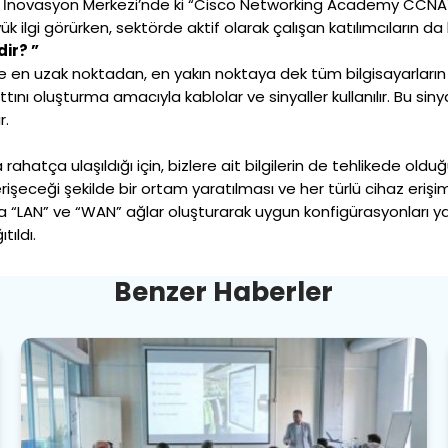
ve İnovasyon Merkezi’nde ki “Cisco Networking Academy CCNA1” 
k ilgi görürken, sektörde aktif olarak çalışan katılımcıların da
dir? ”
de en uzak noktadan, en yakın noktaya dek tüm bilgisayarların ile
hattını oluşturma amacıyla kablolar ve sinyaller kullanılır. Bu sin
r.
yla rahatça ulaşıldığı için, bizlere ait bilgilerin de tehlikede 
erişeceği şekilde bir ortam yaratılması ve her türlü cihaz erişi
LAN” ve “WAN” ağlar oluşturarak uygun konfigürasyonları yap
tıldı.
B
e
n
z
e
r
H
a
b
e
r
l
e
r