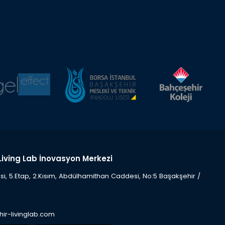
Living Lab İnovasyon Merkezi
i, 5.Etap, 2.Kısım, Abdülhamithan Caddesi, No:5 Başakşehir /
ir-livinglab.com