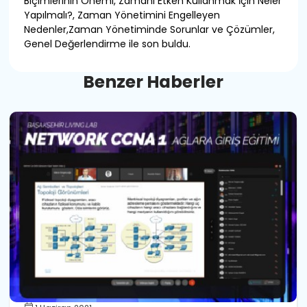
Biçimlerinin Önemi, Zamanı Etken Kullanmak İçin Neler
Yapılmalı?, Zaman Yönetimini Engelleyen
Nedenler,Zaman Yönetiminde Sorunlar ve Çözümler,
Genel Değerlendirme ile son buldu.
B
e
n
z
e
r
H
a
b
e
r
l
e
r