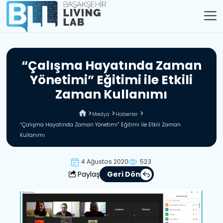
“
Ç
a
l
ı
ş
m
a
H
a
y
a
t
ı
n
d
a
Z
a
m
a
n
Y
ö
n
e
t
i
m
i
”
E
ğ
i
t
i
m
i
i
l
e
E
t
k
i
l
i
Z
a
m
a
n
K
u
l
l
a
n
ı
m
ı
Medya
Haberler
“Çalışma Hayatında Zaman Yönetimi” Eğitimi ile Etkili Zaman
Kullanımı
4 Ağustos 2020
523
Paylaş
Geri Dön