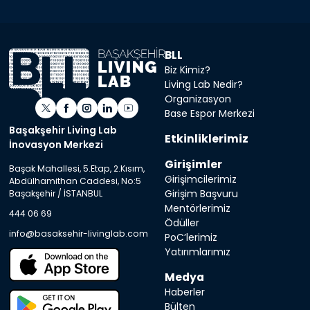
BLL
Biz Kimiz?
Living Lab Nedir?
Organizasyon
Base Espor Merkezi
Başakşehir Living Lab
Etkinliklerimiz
İnovasyon Merkezi
Girişimler
Başak Mahallesi, 5.Etap, 2.Kısım,
Girişimcilerimiz
Abdülhamithan Caddesi, No:5
Girişim Başvuru
Başakşehir / İSTANBUL
Mentörlerimiz
444 06 69
Ödüller
info@basaksehir-livinglab.com
PoC’lerimiz
Yatırımlarımız
Medya
Haberler
Bülten