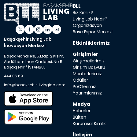
BLL
Biz Kimiz?
Living Lab Nedir?
Organizasyon
Base Espor Merkezi
Başakşehir Living Lab
Etkinliklerimiz
İnovasyon Merkezi
Girişimler
Başak Mahallesi, 5.Etap, 2.Kısım,
Girişimcilerimiz
Abdülhamithan Caddesi, No:5
Girişim Başvuru
Başakşehir / İSTANBUL
Mentörlerimiz
444 06 69
Ödüller
info@basaksehir-livinglab.com
PoC’lerimiz
Yatırımlarımız
Medya
Haberler
Bülten
Kurumsal Kimlik
İletişim