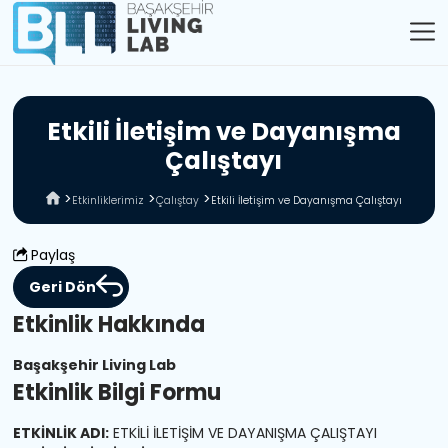
E
t
k
i
l
i
İ
l
e
t
i
ş
i
m
v
e
D
a
y
a
n
ı
ş
m
a
Ç
a
l
ı
ş
t
a
y
ı
Etkinliklerimiz
Çalıştay
Etkili İletişim ve Dayanışma Çalıştayı
Paylaş
Geri Dön
Etkinlik Hakkında
Başakşehir Living Lab
Etkinlik Bilgi Formu
ETKİNLİK ADI:
ETKİLİ İLETİŞİM VE DAYANIŞMA ÇALIŞTAYI