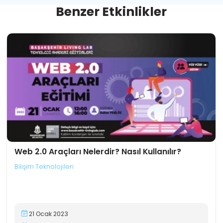
B
e
n
z
e
r
E
t
k
i
n
l
i
k
l
e
r
Web 2.0 Araçları Nelerdir? Nasıl Kullanılır?
Bilişim Teknolojileri
21 Ocak 2023