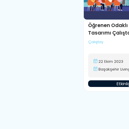
İnovasyon Yarışması
Kişisel Gelişim
Öğrenen Odaklı
Konferans
Tasarımı Çalışt
Çalıştay
Mekatronik Teknolojileri
NFT
22 Ekim 2023
Başakşehir Livin
Robotik Kodlama
Etkinl
Seminer
Tasarım
Teknoloji Atölyeleri