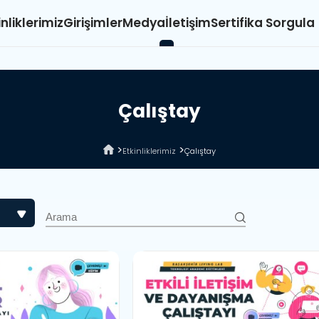
inliklerimiz
Girişimler
Medya
İletişim
Sertifika Sorgula
Ç
a
l
ı
ş
t
a
y
Etkinliklerimiz
Çalıştay