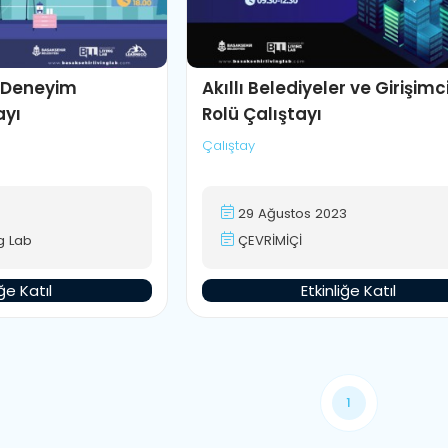
 Deneyim
Akıllı Belediyeler ve Girişimc
ayı
Rolü Çalıştayı
Çalıştay
29 Ağustos 2023
g Lab
ÇEVRİMİÇİ
iğe Katıl
Etkinliğe Katıl
1