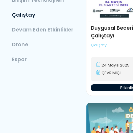
Çalıştay
Duygusal Beceril
Devam Eden Etkinlikler
Çalıştayı
Drone
Çalıştay
Espor
24 Mayıs 2025
ÇEVRİMİÇİ
Etkinlik
Etkinl
Gelecek Etkinlikler
Hızlandırma Programı
Girişimcilik