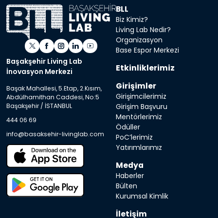
BLL
Biz Kimiz?
Living Lab Nedir?
Organizasyon
Base Espor Merkezi
Başakşehir Living Lab
Etkinliklerimiz
İnovasyon Merkezi
Girişimler
Başak Mahallesi, 5.Etap, 2.Kısım,
Girişimcilerimiz
Abdülhamithan Caddesi, No:5
Girişim Başvuru
Başakşehir / İSTANBUL
Mentörlerimiz
444 06 69
Ödüller
info@basaksehir-livinglab.com
PoC’lerimiz
Yatırımlarımız
Medya
Haberler
Bülten
Kurumsal Kimlik
İletişim