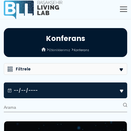
K
o
n
f
e
r
a
n
s
Etkinliklerimiz
Konferans
Filtrele