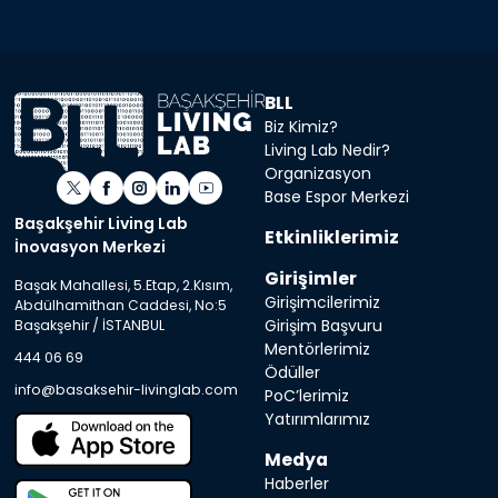
BLL
Biz Kimiz?
Living Lab Nedir?
Organizasyon
Base Espor Merkezi
Başakşehir Living Lab
Etkinliklerimiz
İnovasyon Merkezi
Girişimler
Başak Mahallesi, 5.Etap, 2.Kısım,
Girişimcilerimiz
Abdülhamithan Caddesi, No:5
Girişim Başvuru
Başakşehir / İSTANBUL
Mentörlerimiz
444 06 69
Ödüller
info@basaksehir-livinglab.com
PoC’lerimiz
Yatırımlarımız
Medya
Haberler