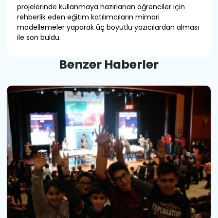
projelerinde kullanmaya hazırlanan öğrenciler için
rehberlik eden eğitim katılımcıların mimari
modellemeler yaparak üç boyutlu yazıcılardan alması
ile son buldu.
B
e
n
z
e
r
H
a
b
e
r
l
e
r