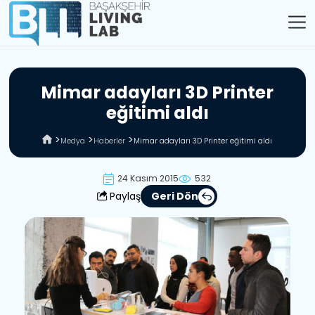
M
i
m
a
r
a
d
a
y
l
a
r
ı
3
D
P
r
i
n
t
e
r
e
ğ
i
t
i
m
i
a
l
d
ı
Medya
Haberler
Mimar adayları 3D Printer eğitimi aldı
24 Kasım 2015
532
Paylaş
Geri Dön