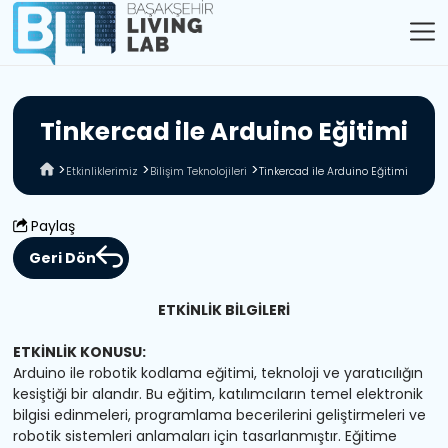
T
i
n
k
e
r
c
a
d
i
l
e
A
r
d
u
i
n
o
E
ğ
i
t
i
m
i
Etkinliklerimiz
Bilişim Teknolojileri
Tinkercad ile Arduino Eğitimi
Paylaş
Geri Dön
ETKİNLİK BİLGİLERİ
ETKİNLİK KONUSU:
Arduino ile robotik kodlama eğitimi, teknoloji ve yaratıcılığın
kesiştiği bir alandır. Bu eğitim, katılımcıların temel elektronik
bilgisi edinmeleri, programlama becerilerini geliştirmeleri ve
robotik sistemleri anlamaları için tasarlanmıştır. Eğitime