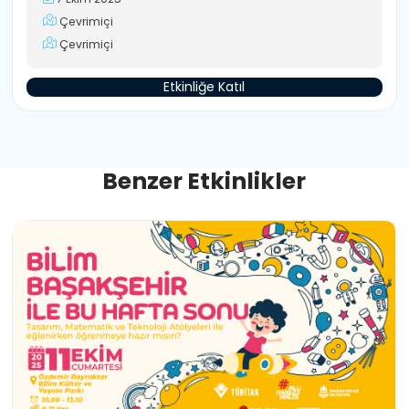
Çevrimiçi
Çevrimiçi
Etkinliğe Katıl
B
e
n
z
e
r
E
t
k
i
n
l
i
k
l
e
r