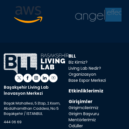
BLL
Biz Kimiz?
Living Lab Nedir?
Organizasyon
Base Espor Merkezi
Başakşehir Living Lab
Etkinliklerimiz
İnovasyon Merkezi
Girişimler
Başak Mahallesi, 5.Etap, 2.Kısım,
Girişimcilerimiz
Abdülhamithan Caddesi, No:5
Girişim Başvuru
Başakşehir / İSTANBUL
Mentörlerimiz
444 06 69
Ödüller